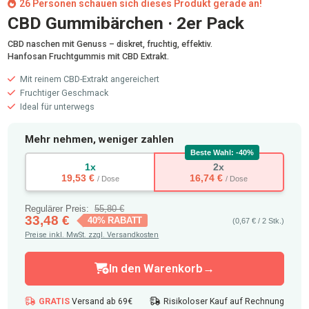
26 Personen schauen sich dieses Produkt gerade an!
CBD Gummibärchen · 2er Pack
CBD naschen mit Genuss – diskret, fruchtig, effektiv.
Hanfosan Fruchtgummis mit CBD Extrakt.
Mit reinem CBD-Extrakt angereichert
Fruchtiger Geschmack
Ideal für unterwegs
Mehr nehmen, weniger zahlen
Beste Wahl: -40%
1x
2x
19,53 €
16,74 €
/ Dose
/ Dose
Regulärer Preis:
55,80 €
33,48 €
40% RABATT
(0,67 € / 2 Stk.)
Preise inkl. MwSt. zzgl. Versandkosten
Anzahl: 1
In den Warenkorb
GRATIS
Versand ab 69€
Risikoloser Kauf auf Rechnung