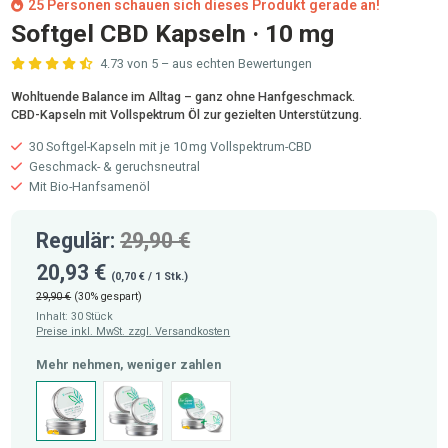
25 Personen schauen sich dieses Produkt gerade an!
Softgel CBD Kapseln · 10 mg
4.73 von 5 – aus echten Bewertungen
Durchschnittliche Bewertung von 4.7 von 5 Sternen
Wohltuende Balance im Alltag – ganz ohne Hanfgeschmack.
CBD-Kapseln mit Vollspektrum Öl zur gezielten Unterstützung.
30 Softgel-Kapseln mit je 10 mg Vollspektrum-CBD
Geschmack- & geruchsneutral
Mit Bio-Hanfsamenöl
Regulär:
29,90 €
20,93 €
(0,70 € / 1 Stk.)
29,90 €
(30% gespart)
Inhalt:
30 Stück
Preise inkl. MwSt. zzgl. Versandkosten
auswählen
Mehr nehmen, weniger zahlen
1er
2er (-25%)
3er (-33 %)