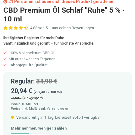
21 Personen schauen sich dieses Produkt gerade an!
CBD Premium Öl Schlaf "Ruhe" 5 % ·
10 ml
4.88 von 5 – aus echten Bewertungen
Durchschnittliche Bewertung von 4.8 von 5 Sternen
Ihr täglicher Begleiter für mehr Ruhe.
Sanft, natürlich und geprüft – für höchste Ansprüche.
100% Vollspektrum CBD Öl
Mit ausgewählten Terpenen
Laborgeprüfte Qualität
Regulär:
34,90 €
20,94 €
(209,40 € / 100 ml)
34,90 €
(40% gespart)
Inhalt:
10 Milliliter
Preise inkl. MwSt. zzgl. Versandkosten
Versandfertig in 1 Tag, Lieferzeit Sofort verfügbar
auswählen
Mehr nehmen, weniger zahlen