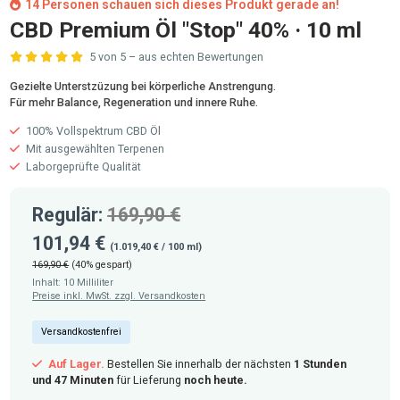
14 Personen schauen sich dieses Produkt gerade an!
CBD Premium Öl "Stop" 40% · 10 ml
5 von 5 – aus echten Bewertungen
Durchschnittliche Bewertung von 5 von 5 Sternen
Gezielte Unterstzüzung bei körperliche Anstrengung.
Für mehr Balance, Regeneration und innere Ruhe.
100% Vollspektrum CBD Öl
Mit ausgewählten Terpenen
Laborgeprüfte Qualität
Regulär:
169,90 €
101,94 €
(1.019,40 € / 100 ml)
169,90 €
(40% gespart)
Inhalt:
10 Milliliter
Preise inkl. MwSt. zzgl. Versandkosten
Versandkostenfrei
Auf Lager.
Bestellen Sie innerhalb der nächsten
1 Stunden
und
47 Minuten
für Lieferung
noch heute.