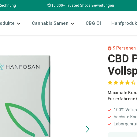
 Rechnung
10.000+ Trusted Shops Bewertungen
odukte
Cannabis Samen
CBG Öl
Hanfproduk
9 Personen 
CBD P
Volls
Durchschnittli
Maximale Konz
Für erfahrene
100% Volls
höchste Kon
Laborgeprüf