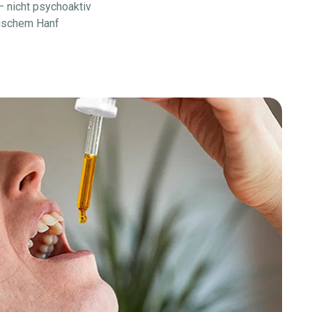
– nicht psychoaktiv
äischem Hanf