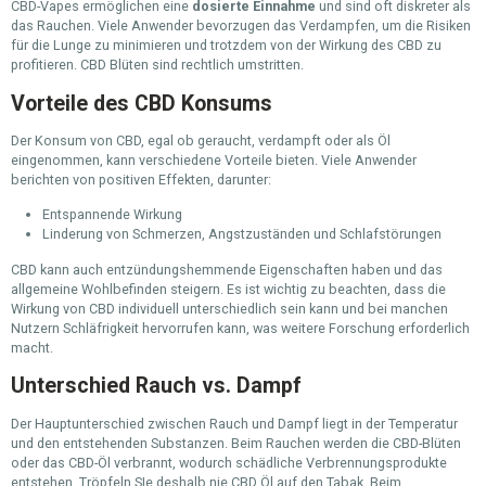
CBD-Vapes ermöglichen eine
dosierte Einnahme
und sind oft diskreter als
das Rauchen. Viele Anwender bevorzugen das Verdampfen, um die Risiken
für die Lunge zu minimieren und trotzdem von der Wirkung des CBD zu
profitieren. CBD Blüten sind rechtlich umstritten.
Vorteile des CBD Konsums
Der Konsum von CBD, egal ob geraucht, verdampft oder als Öl
eingenommen, kann verschiedene Vorteile bieten. Viele Anwender
berichten von positiven Effekten, darunter:
Entspannende Wirkung
Linderung von Schmerzen, Angstzuständen und Schlafstörungen
CBD kann auch entzündungshemmende Eigenschaften haben und das
allgemeine Wohlbefinden steigern. Es ist wichtig zu beachten, dass die
Wirkung von CBD individuell unterschiedlich sein kann und bei manchen
Nutzern Schläfrigkeit hervorrufen kann, was weitere Forschung erforderlich
macht.
Unterschied Rauch vs. Dampf
Der Hauptunterschied zwischen Rauch und Dampf liegt in der Temperatur
und den entstehenden Substanzen. Beim Rauchen werden die CBD-Blüten
oder das CBD-Öl verbrannt, wodurch schädliche Verbrennungsprodukte
entstehen. Tröpfeln SIe deshalb nie CBD Öl auf den Tabak. Beim