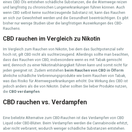
eines CBD Öls entstehen schädliche Substanzen, die die Atemwege reizen
und langfristig zu chronischen Lungenerkrankungen führen können. Auch
wenn CBD selbst keine suchterzeugende Substanz ist, kann das Rauchen
an sich zur Gewohnheit werden und die Gesundheit beeinträchtigen. Es gibt
bisher nur wenige Studien über die langfristigen Auswirkungen des CBD-
Rauchens.
CBD rauchen im Vergleich zu Nikotin
Im Vergleich zum Rauchen von Nikotin, bei dem das Suchtpotenzial sehr
hoch ist, gilt CBD nicht als suchterzeugend. Allerdings sollte man beachten,
dass das Rauchen von CBD, insbesondere wenn es mit Tabak gemischt
wird, dennoch zu einer Nikotinabhängigkeit führen kann und somit nicht für
jeden geeignet ist. Zudem entstehen
beim Rauchen von CBD in Ölform
ähnliche schädliche Verbrennungsprodukte wie beim Rauchen von Tabak,
was das Risiko für Atemwegserkrankungen erhöht. Die Wirkung des CBD ist
jedoch anders als die von Nikotin. Daher sollten Sie lieber Produkte nutzen,
die
CBD verdampfen
.
CBD rauchen vs. Verdampfen
Eine beliebte Alternative zum CBD-Rauchen ist das Verdampfen von CBD
Liquid oder CBD-Blüten. Beim Verdampfen werden die Cannabinoide erhitzt,
aber nicht verbrannt, wodurch weniger schädliche Substanzen entstehen.