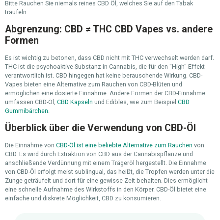
Bitte Rauchen Sie niemals reines CBD Öl, welches Sie auf den Tabak
träufeln.
Abgrenzung: CBD ≠ THC CBD Vapes vs. andere
Formen
Es ist wichtig zu betonen, dass CBD nicht mit THC verwechselt werden darf.
THC ist die psychoaktive Substanz in Cannabis, die für den "High"-Effekt
verantwortlich ist. CBD hingegen hat keine berauschende Wirkung. CBD-
Vapes bieten eine Alternative zum Rauchen von CBD-Blüten und
ermöglichen eine dosierte Einnahme. Andere Formen der CBD-Einnahme
umfassen CBD-Öl,
CBD Kapseln
und Edibles, wie zum Beispiel
CBD
Gummibärchen
.
Überblick über die Verwendung von CBD-Öl
Die Einnahme von
CBD-Öl ist eine beliebte Alternative zum Rauchen
von
CBD. Es wird durch Extraktion von CBD aus der Cannabispflanze und
anschließende Verdünnung mit einem Trägeröl hergestellt. Die Einnahme
von CBD-Öl erfolgt meist sublingual, das heißt, die Tropfen werden unter die
Zunge geträufelt und dort für eine gewisse Zeit behalten. Dies ermöglicht
eine schnelle Aufnahme des Wirkstoffs in den Körper. CBD-Öl bietet eine
einfache und diskrete Möglichkeit, CBD zu konsumieren.
Produktgalerie überspringen