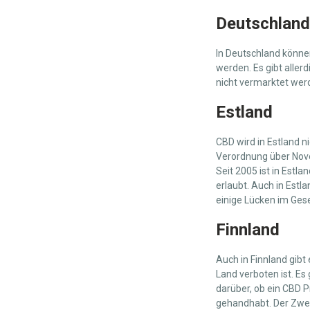
Deutschland
In Deutschland könn
werden. Es gibt aller
nicht vermarktet werd
Estland
CBD wird in Estland n
Verordnung über Nove
Seit 2005 ist in Est
erlaubt. Auch in Estla
einige Lücken im Gese
Finnland
Auch in Finnland gibt
Land verboten ist. Es
darüber, ob ein CBD 
gehandhabt. Der Zwec