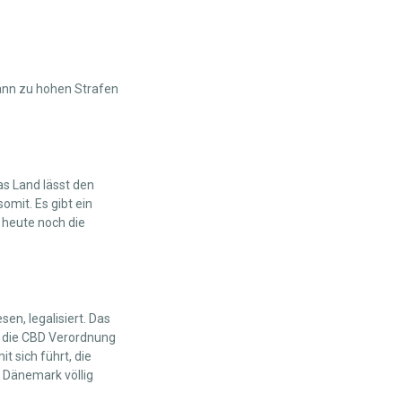
ann zu hohen Strafen
Das Land lässt den
omit. Es gibt ein
h heute noch die
n, legalisiert. Das
st die CBD Verordnung
t sich führt, die
n Dänemark völlig