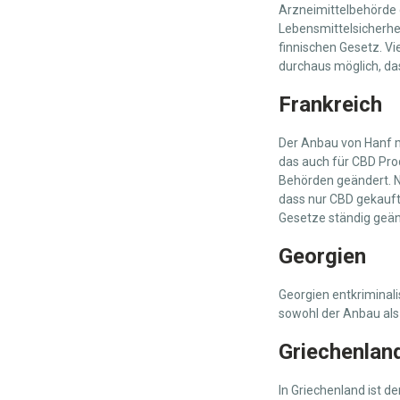
Arzneimittelbehörde d
Lebensmittelsicherhei
finnischen Gesetz. V
durchaus möglich, dass
Frankreich
Der Anbau von Hanf mi
das auch für CBD Prod
Behörden geändert. Nu
dass nur CBD gekauft 
Gesetze ständig geän
Georgien
Georgien entkriminal
sowohl der Anbau als
Griechenlan
In Griechenland ist d