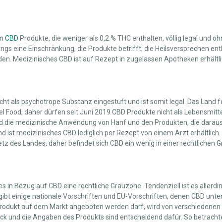
en
CBD
Produkte, die weniger als 0,2 % THC enthalten, völlig legal und 
dings eine Einschränkung, die Produkte betrifft, die Heilsversprechen en
en. Medizinisches CBD ist auf Rezept in zugelassen Apotheken erhältli
icht als psychotrope Substanz eingestuft und ist somit legal. Das Land f
l Food, daher dürfen seit Juni 2019 CBD Produkte nicht als Lebensmitt
land die medizinische Anwendung von Hanf und den Produkten, die daraus
nd ist medizinisches CBD lediglich per Rezept von einem Arzt erhältlich. 
tz des Landes, daher befindet sich CBD ein wenig in einer rechtlichen 
 es in Bezug auf CBD eine rechtliche Grauzone. Tendenziell ist es allerd
 gibt einige nationale Vorschriften und EU-Vorschriften, denen CBD unter
Produkt auf dem Markt angeboten werden darf, wird von verschiedene
k und die Angaben des Produkts sind entscheidend dafür. So betrachte