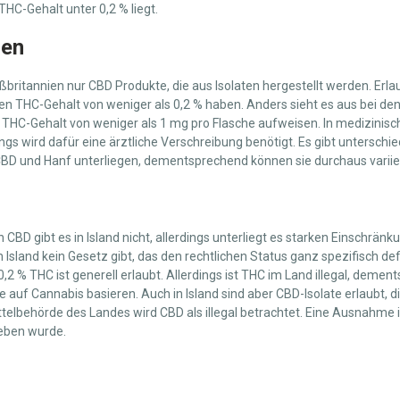
HC-Gehalt unter 0,2 % liegt.
ien
roßbritannien nur CBD Produkte, die aus Isolaten hergestellt werden. Erla
en THC-Gehalt von weniger als 0,2 % haben. Anders sieht es aus bei de
en THC-Gehalt von weniger als 1 mg pro Flasche aufweisen. In medizini
dings wird dafür eine ärztliche Verschreibung benötigt. Es gibt unterschi
CBD und Hanf unterliegen, dementsprechend können sie durchaus variie
n CBD gibt es in Island nicht, allerdings unterliegt es starken Einschrän
n Island kein Gesetz gibt, das den rechtlichen Status ganz spezifisch de
,2 % THC ist generell erlaubt. Allerdings ist THC im Land illegal, demen
e auf Cannabis basieren. Auch in Island sind aber CBD-Isolate erlaubt, di
telbehörde des Landes wird CBD als illegal betrachtet. Eine Ausnahme i
ieben wurde.