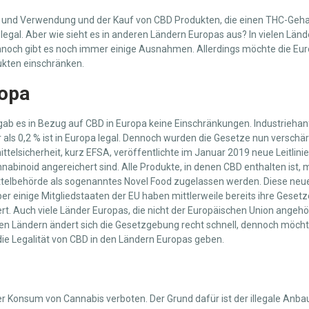
er und Verwendung und der Kauf von CBD Produkten, die einen THC-Geha
legal. Aber wie sieht es in anderen Ländern Europas aus? In vielen Länd
dennoch gibt es noch immer einige Ausnahmen. Allerdings möchte die Eu
kten einschränken.
ropa
gab es in Bezug auf CBD in Europa keine Einschränkungen. Industrieha
 als 0,2 % ist in Europa legal. Dennoch wurden die Gesetze nun verschär
telsicherheit, kurz EFSA, veröffentlichte im Januar 2019 neue Leitlini
nnabinoid angereichert sind. Alle Produkte, in denen CBD enthalten ist,
telbehörde als sogenanntes Novel Food zugelassen werden. Diese neuen
aber einige Mitgliedstaaten der EU haben mittlerweile bereits ihre Ge
. Auch viele Länder Europas, die nicht der Europäischen Union angehör
vielen Ländern ändert sich die Gesetzgebung recht schnell, dennoch möcht
die Legalität von CBD in den Ländern Europas geben.
cher Konsum von Cannabis verboten. Der Grund dafür ist der illegale Anb