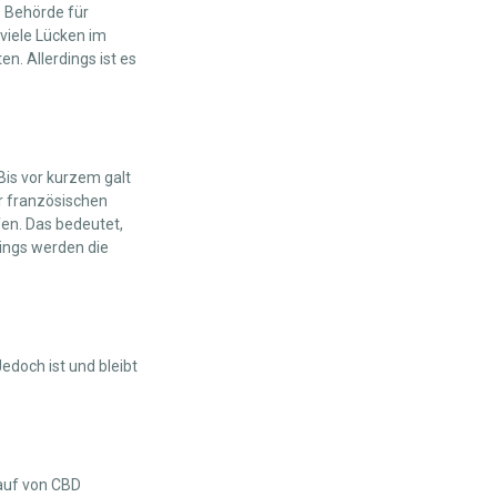
e Behörde für
 viele Lücken im
. Allerdings ist es
Bis vor kurzem galt
er französischen
fen. Das bedeutet,
dings werden die
edoch ist und bleibt
kauf von CBD