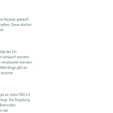
ohne Rezept gekauft
thalten. Diese dürfen
ch.
olgt der EU-
el verkauft werden.
 verarbeitet werden,
Allerdings gibt es
Grauzone.
ings so, dass CBD im
liegt. Die Regelung
n Behörden
t die