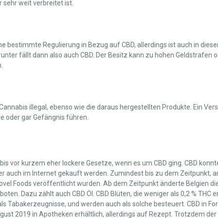
sehr weit verbreitet ist.
ine bestimmte Regulierung in Bezug auf CBD, allerdings ist auch in die
runter fällt dann also auch CBD. Der Besitz kann zu hohen Geldstrafen o
.
Cannabis illegal, ebenso wie die daraus hergestellten Produkte. Ein Ve
fe oder gar Gefängnis führen.
n bis vor kurzem eher lockere Gesetze, wenn es um CBD ging. CBD konnt
er auch im Internet gekauft werden. Zumindest bis zu dem Zeitpunkt, 
 Novel Foods veröffentlicht wurden. Ab dem Zeitpunkt änderte Belgien d
ten. Dazu zählt auch CBD Öl. CBD Blüten, die weniger als 0,2 % THC en
 als Tabakerzeugnisse, und werden auch als solche besteuert. CBD in For
ugust 2019 in Apotheken erhältlich, allerdings auf Rezept. Trotzdem der