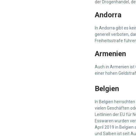
der Drogenhandel, der 
Andorra
In Andorra gibt es ke
generell verboten, da
Freiheitsstrafe führen
Armenien
Auch in Armenien ist 
einer hohen Geldstra
Belgien
In Belgien herrschte
vielen Geschäften od
Leitlinien der EU für
Esswaren wurden verbo
April 2019 in Belgien
und Salben ist seit A