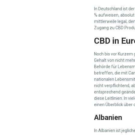
In Deutschland ist d
% aufweisen, absolut 
mittlerweile legal, 
Zugang zu CBD Produ
CBD in Eu
Noch bis vor Kurzem 
Gehalt von nicht mehr
Behörde für Lebensmit
betreffen, die mit Ca
nationalen Lebensmit
nicht verpflichtend, 
entsprechend geändert
diese Leitlinien. In 
einen Überblick über 
Albanien
In Albanien ist jegli