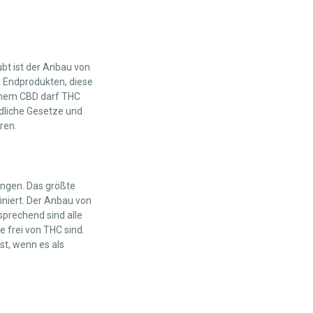
ubt ist der Anbau von
n Endprodukten, diese
schem CBD darf THC
edliche Gesetze und
ren.
kungen. Das größte
finiert. Der Anbau von
tsprechend sind alle
e frei von THC sind.
st, wenn es als