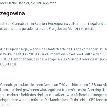
mmer etliche Händler, die CBD anbieten.
rzegowina
ch von Cannabis ist in Bosnien-Herzegowina vollkommen illegal und k
eitet das Land gerade daran, die Freigabe als Medizin zu erteilen.
 in Bulgarien legal, wenn eine staatlich erteilte Lizenz vorhanden ist. 
n Verkauf seit Juni 2019 zu und umgeht die Novel Food Leitlinie der EU s
 THC in Hanfpflanzen, das bei weniger als 0,2 % liegt. Allerdings ist auc
CBD illegal.
Cannabisprodukte, die einen Gehalt an THC von höchstens 0,2 % aufwiese
, das aus Hanf gewonnen wird, legal und frei erhältlich ist. Allerdings i
iert, mehrere Behörden sind darin involviert, was oft Beschränkungen mi
r eingehalten werden müssen. Die Kunden betrifft das nicht, CBD kann i
werden.