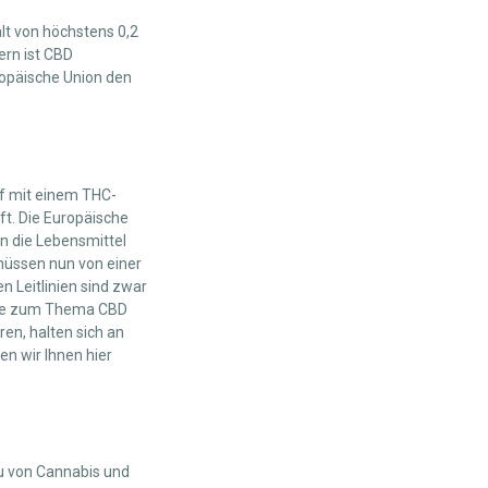
lt von höchstens 0,2
ern ist CBD
ropäische Union den
nf mit einem THC-
ft. Die Europäische
en die Lebensmittel
 müssen nun von einer
 Leitlinien sind zwar
setze zum Thema CBD
en, halten sich an
en wir Ihnen hier
au von Cannabis und