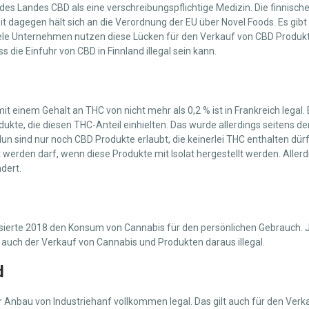
es Landes CBD als eine verschreibungspflichtige Medizin. Die finnisch
t dagegen hält sich an die Verordnung der EU über Novel Foods. Es gibt
iele Unternehmen nutzen diese Lücken für den Verkauf von CBD Produkten
 die Einfuhr von CBD in Finnland illegal sein kann.
t einem Gehalt an THC von nicht mehr als 0,2 % ist in Frankreich legal. 
ukte, die diesen THC-Anteil einhielten. Das wurde allerdings seitens d
n sind nur noch CBD Produkte erlaubt, die keinerlei THC enthalten dür
werden darf, wenn diese Produkte mit Isolat hergestellt werden. Aller
dert.
isierte 2018 den Konsum von Cannabis für den persönlichen Gebrauch. J
 auch der Verkauf von Cannabis und Produkten daraus illegal.
d
er Anbau von Industriehanf vollkommen legal. Das gilt auch für den Ver