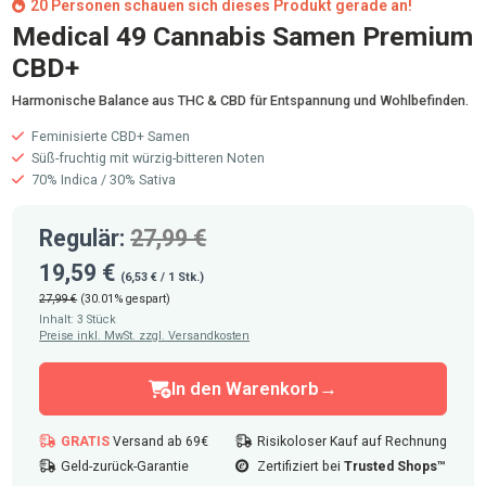
20 Personen schauen sich dieses Produkt gerade an!
Medical 49 Cannabis Samen Premium
CBD+
Harmonische Balance aus THC & CBD für Entspannung und Wohlbefinden.
Feminisierte CBD+ Samen
Süß-fruchtig mit würzig-bitteren Noten
70% Indica / 30% Sativa
Regulär:
27,99 €
19,59 €
(6,53 € / 1 Stk.)
27,99 €
(30.01% gespart)
Inhalt:
3 Stück
Preise inkl. MwSt. zzgl. Versandkosten
Anzahl: 1
In den Warenkorb
GRATIS
Versand ab 69€
Risikoloser Kauf auf Rechnung
Geld-zurück-Garantie
Zertifiziert bei
Trusted Shops™