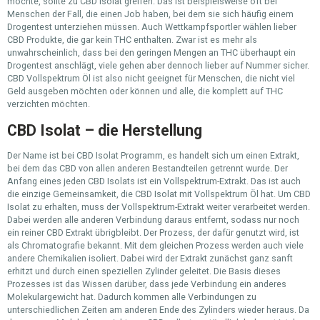
möchte, sollte zu CBD Isolat greifen. Das ist beispielsweise oft bei
Menschen der Fall, die einen Job haben, bei dem sie sich häufig einem
Drogentest unterziehen müssen. Auch Wettkampfsportler wählen lieber
CBD Produkte, die gar kein THC enthalten. Zwar ist es mehr als
unwahrscheinlich, dass bei den geringen Mengen an THC überhaupt ein
Drogentest anschlägt, viele gehen aber dennoch lieber auf Nummer sicher.
CBD Vollspektrum Öl ist also nicht geeignet für Menschen, die nicht viel
Geld ausgeben möchten oder können und alle, die komplett auf THC
verzichten möchten.
CBD Isolat – die Herstellung
Der Name ist bei CBD Isolat Programm, es handelt sich um einen Extrakt,
bei dem das CBD von allen anderen Bestandteilen getrennt wurde. Der
Anfang eines jeden CBD Isolats ist ein Vollspektrum-Extrakt. Das ist auch
die einzige Gemeinsamkeit, die CBD Isolat mit Vollspektrum Öl hat. Um CBD
Isolat zu erhalten, muss der Vollspektrum-Extrakt weiter verarbeitet werden.
Dabei werden alle anderen Verbindung daraus entfernt, sodass nur noch
ein reiner CBD Extrakt übrigbleibt. Der Prozess, der dafür genutzt wird, ist
als Chromatografie bekannt. Mit dem gleichen Prozess werden auch viele
andere Chemikalien isoliert. Dabei wird der Extrakt zunächst ganz sanft
erhitzt und durch einen speziellen Zylinder geleitet. Die Basis dieses
Prozesses ist das Wissen darüber, dass jede Verbindung ein anderes
Molekulargewicht hat. Dadurch kommen alle Verbindungen zu
unterschiedlichen Zeiten am anderen Ende des Zylinders wieder heraus. Da