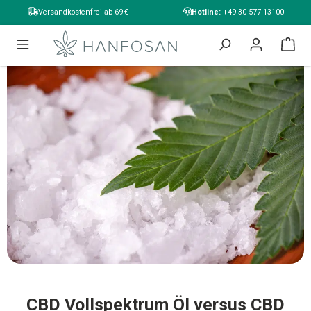
alt springen
Versandkostenfrei ab 69 €
Hotline:
+49 30 577 13100
CBD Vollspektrum Öl versus CBD