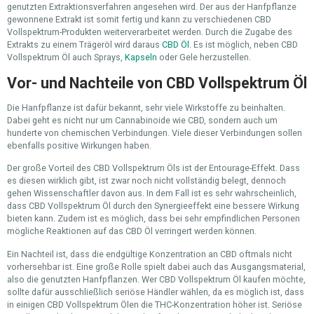
genutzten Extraktionsverfahren angesehen wird. Der aus der Hanfpflanze
gewonnene Extrakt ist somit fertig und kann zu verschiedenen CBD
Vollspektrum-Produkten weiterverarbeitet werden. Durch die Zugabe des
Extrakts zu einem Trägeröl wird daraus
CBD Öl
. Es ist möglich, neben CBD
Vollspektrum Öl auch Sprays,
Kapseln
oder Gele herzustellen.
Vor- und Nachteile von CBD Vollspektrum Öl
Die Hanfpflanze ist dafür bekannt, sehr viele Wirkstoffe zu beinhalten.
Dabei geht es nicht nur um Cannabinoide wie CBD, sondern auch um
hunderte von chemischen Verbindungen. Viele dieser Verbindungen sollen
ebenfalls positive Wirkungen haben.
Der große Vorteil des CBD Vollspektrum Öls ist der Entourage-Effekt. Dass
es diesen wirklich gibt, ist zwar noch nicht vollständig belegt, dennoch
gehen Wissenschaftler davon aus. In dem Fall ist es sehr wahrscheinlich,
dass CBD Vollspektrum Öl durch den Synergieeffekt eine bessere Wirkung
bieten kann. Zudem ist es möglich, dass bei sehr empfindlichen Personen
mögliche Reaktionen auf das CBD Öl verringert werden können.
Ein Nachteil ist, dass die endgültige Konzentration an CBD oftmals nicht
vorhersehbar ist. Eine große Rolle spielt dabei auch das Ausgangsmaterial,
also die genutzten Hanfpflanzen. Wer CBD Vollspektrum Öl kaufen möchte,
sollte dafür ausschließlich seriöse Händler wählen, da es möglich ist, dass
in einigen CBD Vollspektrum Ölen die THC-Konzentration höher ist. Seriöse