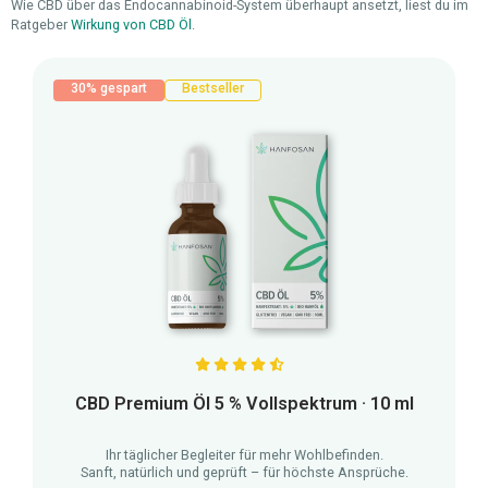
Wie CBD über das Endocannabinoid-System überhaupt ansetzt, liest du im
Ratgeber
Wirkung von CBD Öl
.
Produktgalerie überspringen
30% gespart
Bestseller
Durchschnittliche Bewertung von 4.7 von 5 Sternen
CBD Premium Öl 5 % Vollspektrum · 10 ml
Ihr täglicher Begleiter für mehr Wohlbefinden.
Sanft, natürlich und geprüft – für höchste Ansprüche.