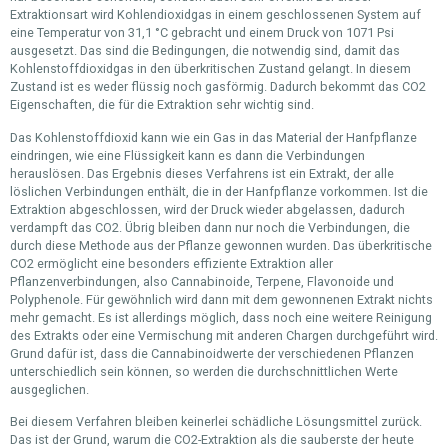
Extraktionsart wird Kohlendioxidgas in einem geschlossenen System auf
eine Temperatur von 31,1 °C gebracht und einem Druck von 1071 Psi
ausgesetzt. Das sind die Bedingungen, die notwendig sind, damit das
Kohlenstoffdioxidgas in den überkritischen Zustand gelangt. In diesem
Zustand ist es weder flüssig noch gasförmig. Dadurch bekommt das CO2
Eigenschaften, die für die Extraktion sehr wichtig sind.
Das Kohlenstoffdioxid kann wie ein Gas in das Material der Hanfpflanze
eindringen, wie eine Flüssigkeit kann es dann die Verbindungen
herauslösen. Das Ergebnis dieses Verfahrens ist ein Extrakt, der alle
löslichen Verbindungen enthält, die in der Hanfpflanze vorkommen. Ist die
Extraktion abgeschlossen, wird der Druck wieder abgelassen, dadurch
verdampft das CO2. Übrig bleiben dann nur noch die Verbindungen, die
durch diese Methode aus der Pflanze gewonnen wurden. Das überkritische
CO2 ermöglicht eine besonders effiziente Extraktion aller
Pflanzenverbindungen, also Cannabinoide, Terpene, Flavonoide und
Polyphenole. Für gewöhnlich wird dann mit dem gewonnenen Extrakt nichts
mehr gemacht. Es ist allerdings möglich, dass noch eine weitere Reinigung
des Extrakts oder eine Vermischung mit anderen Chargen durchgeführt wird.
Grund dafür ist, dass die Cannabinoidwerte der verschiedenen Pflanzen
unterschiedlich sein können, so werden die durchschnittlichen Werte
ausgeglichen.
Bei diesem Verfahren bleiben keinerlei schädliche Lösungsmittel zurück.
Das ist der Grund, warum die CO2-Extraktion als die sauberste der heute