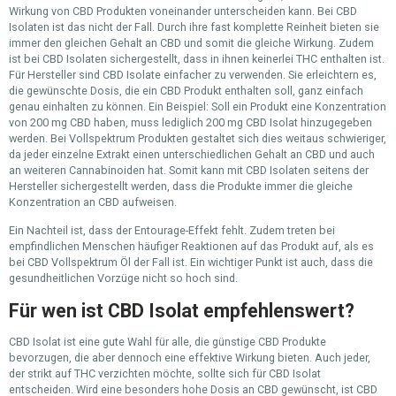
Wirkung von CBD Produkten voneinander unterscheiden kann. Bei CBD
Isolaten ist das nicht der Fall. Durch ihre fast komplette Reinheit bieten sie
immer den gleichen Gehalt an CBD und somit die gleiche Wirkung. Zudem
ist bei CBD Isolaten sichergestellt, dass in ihnen keinerlei THC enthalten ist.
Für Hersteller sind CBD Isolate einfacher zu verwenden. Sie erleichtern es,
die gewünschte Dosis, die ein CBD Produkt enthalten soll, ganz einfach
genau einhalten zu können. Ein Beispiel: Soll ein Produkt eine Konzentration
von 200 mg CBD haben, muss lediglich 200 mg CBD Isolat hinzugegeben
werden. Bei Vollspektrum Produkten gestaltet sich dies weitaus schwieriger,
da jeder einzelne Extrakt einen unterschiedlichen Gehalt an CBD und auch
an weiteren Cannabinoiden hat. Somit kann mit CBD Isolaten seitens der
Hersteller sichergestellt werden, dass die Produkte immer die gleiche
Konzentration an CBD aufweisen.
Ein Nachteil ist, dass der Entourage-Effekt fehlt. Zudem treten bei
empfindlichen Menschen häufiger Reaktionen auf das Produkt auf, als es
bei CBD Vollspektrum Öl der Fall ist. Ein wichtiger Punkt ist auch, dass die
gesundheitlichen Vorzüge nicht so hoch sind.
Für wen ist CBD Isolat empfehlenswert?
CBD Isolat ist eine gute Wahl für alle, die günstige CBD Produkte
bevorzugen, die aber dennoch eine effektive Wirkung bieten. Auch jeder,
der strikt auf THC verzichten möchte, sollte sich für CBD Isolat
entscheiden. Wird eine besonders hohe Dosis an CBD gewünscht, ist CBD