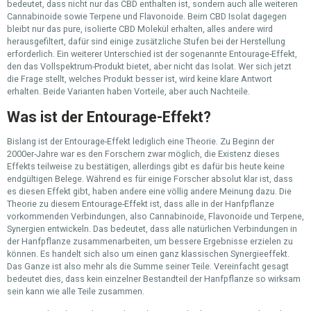
bedeutet, dass nicht nur das CBD enthalten ist, sondern auch alle weiteren
Cannabinoide sowie Terpene und Flavonoide. Beim CBD Isolat dagegen
bleibt nur das pure, isolierte CBD Molekül erhalten, alles andere wird
herausgefiltert, dafür sind einige zusätzliche Stufen bei der Herstellung
erforderlich. Ein weiterer Unterschied ist der sogenannte Entourage-Effekt,
den das Vollspektrum-Produkt bietet, aber nicht das Isolat. Wer sich jetzt
die Frage stellt, welches Produkt besser ist, wird keine klare Antwort
erhalten. Beide Varianten haben Vorteile, aber auch Nachteile.
Was ist der Entourage-Effekt?
Bislang ist der Entourage-Effekt lediglich eine Theorie. Zu Beginn der
2000er-Jahre war es den Forschern zwar möglich, die Existenz dieses
Effekts teilweise zu bestätigen, allerdings gibt es dafür bis heute keine
endgültigen Belege. Während es für einige Forscher absolut klar ist, dass
es diesen Effekt gibt, haben andere eine völlig andere Meinung dazu. Die
Theorie zu diesem Entourage-Effekt ist, dass alle in der Hanfpflanze
vorkommenden Verbindungen, also Cannabinoide, Flavonoide und Terpene,
Synergien entwickeln. Das bedeutet, dass alle natürlichen Verbindungen in
der Hanfpflanze zusammenarbeiten, um bessere Ergebnisse erzielen zu
können. Es handelt sich also um einen ganz klassischen Synergieeffekt.
Das Ganze ist also mehr als die Summe seiner Teile. Vereinfacht gesagt
bedeutet dies, dass kein einzelner Bestandteil der Hanfpflanze so wirksam
sein kann wie alle Teile zusammen.