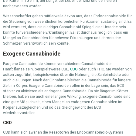
bei Ratten im Gehirn, der Lunge, der Leber, der Milz und den Nieren
nachgewiesen worden.
Wissenschaftler gehen mittlerweile davon aus, dass Endocannabinoide für
die Steuerung von wesentlichen körperlichen Funktionen zuständig sind. Es
wird vermutet, dass ein niedriger Cannabinoid-Spiegel eine Ursache sein
könnte für verschiedene Erkrankungen. Es ist durchaus möglich, dass ein
Mangel an Cannabinoiden für schwere Erkrankungen und chronische
Schmerzen verantwortlich sein könnte.
Exogene Cannabinoide
Exogene Cannabinoide können verschiedene Cannabinoide der
Hanfpflanze sein, beispielsweise CBD,
CBG
oder auch THC. Sie werden von
außen zugeführt, beispielsweise über die Nahrung, die Schleimhäute oder
auch die Lungen. Nach der Einnahme bleiben die Cannabinoide für längere
Zeit im Körper. Exogene Cannabinoide sollen in der Lage sein, das ECS
stärker zu aktivieren als endogene Cannabinoide. Da sie länger im Körper
bleiben, haben sie auch eine längere Wirkung. Exogene Cannabinoide sind
eine gute Möglichkeit, einen Mangel an endogenen Cannabinoiden im
Körper auszugleichen und so das Gleichgewicht des ECS
wiederherzustellen.
CBD
CBD kann sich zwar an die Rezeptoren des Endocannabinoid-Systems