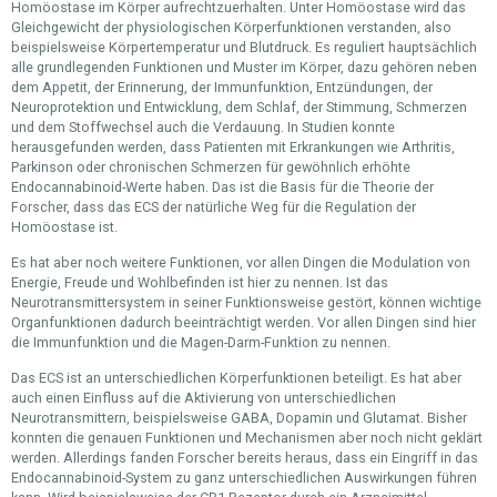
Homöostase im Körper aufrechtzuerhalten. Unter Homöostase wird das
Gleichgewicht der physiologischen Körperfunktionen verstanden, also
beispielsweise Körpertemperatur und Blutdruck. Es reguliert hauptsächlich
alle grundlegenden Funktionen und Muster im Körper, dazu gehören neben
dem Appetit, der Erinnerung, der Immunfunktion, Entzündungen, der
Neuroprotektion und Entwicklung, dem Schlaf, der Stimmung, Schmerzen
und dem Stoffwechsel auch die Verdauung. In Studien konnte
herausgefunden werden, dass Patienten mit Erkrankungen wie Arthritis,
Parkinson oder chronischen Schmerzen für gewöhnlich erhöhte
Endocannabinoid-Werte haben. Das ist die Basis für die Theorie der
Forscher, dass das ECS der natürliche Weg für die Regulation der
Homöostase ist.
Es hat aber noch weitere Funktionen, vor allen Dingen die Modulation von
Energie, Freude und Wohlbefinden ist hier zu nennen. Ist das
Neurotransmittersystem in seiner Funktionsweise gestört, können wichtige
Organfunktionen dadurch beeinträchtigt werden. Vor allen Dingen sind hier
die Immunfunktion und die Magen-Darm-Funktion zu nennen.
Das ECS ist an unterschiedlichen Körperfunktionen beteiligt. Es hat aber
auch einen Einfluss auf die Aktivierung von unterschiedlichen
Neurotransmittern, beispielsweise GABA, Dopamin und Glutamat. Bisher
konnten die genauen Funktionen und Mechanismen aber noch nicht geklärt
werden. Allerdings fanden Forscher bereits heraus, dass ein Eingriff in das
Endocannabinoid-System zu ganz unterschiedlichen Auswirkungen führen