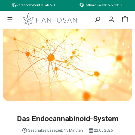
alt springen
Versandkostenfrei ab 69 €
Hotline:
+49 30 577 13100
Das Endocannabinoid-System
Geschätze Lesezeit: 15 Minuten
22.05.2025