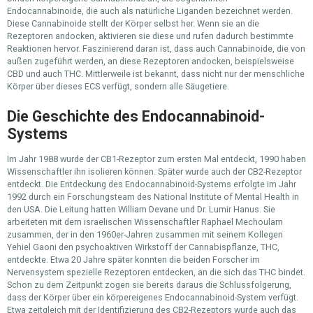
Endocannabinoide, die auch als natürliche Liganden bezeichnet werden.
Diese Cannabinoide stellt der Körper selbst her. Wenn sie an die
Rezeptoren andocken, aktivieren sie diese und rufen dadurch bestimmte
Reaktionen hervor. Faszinierend daran ist, dass auch Cannabinoide, die von
außen zugeführt werden, an diese Rezeptoren andocken, beispielsweise
CBD und auch THC. Mittlerweile ist bekannt, dass nicht nur der menschliche
Körper über dieses ECS verfügt, sondern alle Säugetiere.
Die Geschichte des Endocannabinoid-
Systems
Im Jahr 1988 wurde der CB1-Rezeptor zum ersten Mal entdeckt, 1990 haben
Wissenschaftler ihn isolieren können. Später wurde auch der CB2-Rezeptor
entdeckt. Die Entdeckung des Endocannabinoid-Systems erfolgte im Jahr
1992 durch ein Forschungsteam des National Institute of Mental Health in
den USA. Die Leitung hatten William Devane und Dr. Lumir Hanus. Sie
arbeiteten mit dem israelischen Wissenschaftler Raphael Mechoulam
zusammen, der in den 1960er-Jahren zusammen mit seinem Kollegen
Yehiel Gaoni den psychoaktiven Wirkstoff der Cannabispflanze, THC,
entdeckte. Etwa 20 Jahre später konnten die beiden Forscher im
Nervensystem spezielle Rezeptoren entdecken, an die sich das THC bindet.
Schon zu dem Zeitpunkt zogen sie bereits daraus die Schlussfolgerung,
dass der Körper über ein körpereigenes Endocannabinoid-System verfügt.
Etwa zeitgleich mit der Identifizierung des CB2-Rezeptors wurde auch das