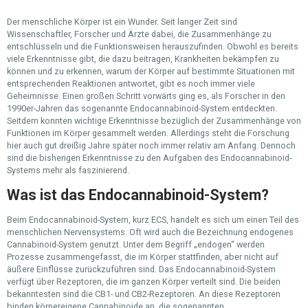
Der menschliche Körper ist ein Wunder. Seit langer Zeit sind
Wissenschaftler, Forscher und Ärzte dabei, die Zusammenhänge zu
entschlüsseln und die Funktionsweisen herauszufinden. Obwohl es bereits
viele Erkenntnisse gibt, die dazu beitragen, Krankheiten bekämpfen zu
können und zu erkennen, warum der Körper auf bestimmte Situationen mit
entsprechenden Reaktionen antwortet, gibt es noch immer viele
Geheimnisse. Einen großen Schritt vorwärts ging es, als Forscher in den
1990er-Jahren das sogenannte Endocannabinoid-System entdeckten.
Seitdem konnten wichtige Erkenntnisse bezüglich der Zusammenhänge von
Funktionen im Körper gesammelt werden. Allerdings steht die Forschung
hier auch gut dreißig Jahre später noch immer relativ am Anfang. Dennoch
sind die bisherigen Erkenntnisse zu den Aufgaben des Endocannabinoid-
Systems mehr als faszinierend.
Was ist das Endocannabinoid-System?
Beim Endocannabinoid-System, kurz ECS, handelt es sich um einen Teil des
menschlichen Nervensystems. Oft wird auch die Bezeichnung endogenes
Cannabinoid-System genutzt. Unter dem Begriff „endogen“ werden
Prozesse zusammengefasst, die im Körper stattfinden, aber nicht auf
äußere Einflüsse zurückzuführen sind. Das Endocannabinoid-System
verfügt über Rezeptoren, die im ganzen Körper verteilt sind. Die beiden
bekanntesten sind die CB1- und CB2-Rezeptoren. An diese Rezeptoren
binden körpereigene Cannabinoide an, die sogenannten