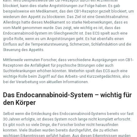
kann. Wird beispielsweise der CB1-Rezeptor durch ein Arzneimittel
blockiert, kann dies starke Angststörungen zur Folge haben. Es gab
beispielsweise ein Medikament, das den CB1-Rezeptor gezielt blockiert, um
wiederum den Appetit zu blockieren. Das Ziel ist eine Gewichtsabnahme.
Allerdings hatte dieses Medikament so starke Nebenwirkungen, dass es
vom Markt genommen wurde. Das zeigt, wie wichtig es ist, dass das
Endocannabinoid-System im Gleichgewicht ist. Das ECS spielt auch eine
große Rolle, wenn es um Angststörungen geht. Es hat ebenfalls einen
Einfluss auf die Temperatursteuerung, Schmerzen, Schlafinduktion und die
Steuerung des Appetits.
Mittlerweile vermuten Forscher, dass verschiedene Ausprägungen von CB1-
Rezeptoren die Anfälligkeit für psychische Störungen oder auch
Suchterkrankungen erhöhen könnten. Weiterhin spielt das ECS auch eine
wichtige Rolle beim Zugriff auf das Arbeits- und Kurzzeitgedächtnis, also
bei der Verarbeitung von aktuellen Informationen.
Das Endocannabinoid-System – wichtig für
den Körper
Selbst wenn die Entdeckung des Endocannabinoid-Systems bereits vor fast
30 Jahren erfolgte, ist dieses System noch lange nicht komplett erforscht.
Es gibt noch so viele Dinge, die Forscher bisher nicht herausfinden
konnten. Viele Studien wurden bereits durchgeführt, die zu etlichen
wichtigen Erkenntnissen geführt haben. Aus diesen Erkenntnissen wurden