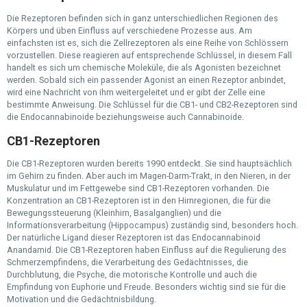
Die Rezeptoren befinden sich in ganz unterschiedlichen Regionen des
Körpers und üben Einfluss auf verschiedene Prozesse aus. Am
einfachsten ist es, sich die Zellrezeptoren als eine Reihe von Schlössern
vorzustellen. Diese reagieren auf entsprechende Schlüssel, in diesem Fall
handelt es sich um chemische Moleküle, die als Agonisten bezeichnet
werden. Sobald sich ein passender Agonist an einen Rezeptor anbindet,
wird eine Nachricht von ihm weitergeleitet und er gibt der Zelle eine
bestimmte Anweisung. Die Schlüssel für die CB1- und CB2-Rezeptoren sind
die Endocannabinoide beziehungsweise auch Cannabinoide.
CB1-Rezeptoren
Die CB1-Rezeptoren wurden bereits 1990 entdeckt. Sie sind hauptsächlich
im Gehirn zu finden. Aber auch im Magen-Darm-Trakt, in den Nieren, in der
Muskulatur und im Fettgewebe sind CB1-Rezeptoren vorhanden. Die
Konzentration an CB1-Rezeptoren ist in den Hirnregionen, die für die
Bewegungssteuerung (Kleinhirn, Basalganglien) und die
Informationsverarbeitung (Hippocampus) zuständig sind, besonders hoch.
Der natürliche Ligand dieser Rezeptoren ist das Endocannabinoid
Anandamid. Die CB1-Rezeptoren haben Einfluss auf die Regulierung des
Schmerzempfindens, die Verarbeitung des Gedächtnisses, die
Durchblutung, die Psyche, die motorische Kontrolle und auch die
Empfindung von Euphorie und Freude. Besonders wichtig sind sie für die
Motivation und die Gedächtnisbildung.