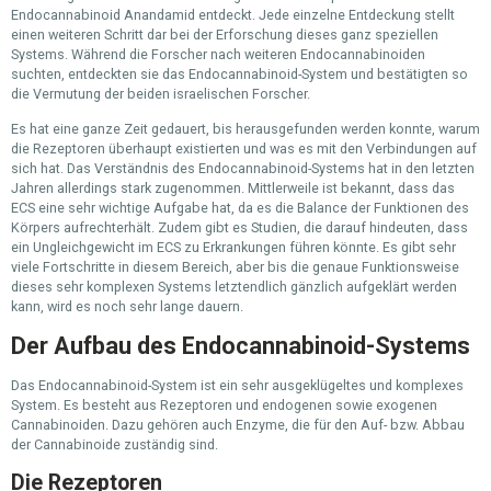
Endocannabinoid Anandamid entdeckt. Jede einzelne Entdeckung stellt
einen weiteren Schritt dar bei der Erforschung dieses ganz speziellen
Systems. Während die Forscher nach weiteren Endocannabinoiden
suchten, entdeckten sie das Endocannabinoid-System und bestätigten so
die Vermutung der beiden israelischen Forscher.
Es hat eine ganze Zeit gedauert, bis herausgefunden werden konnte, warum
die Rezeptoren überhaupt existierten und was es mit den Verbindungen auf
sich hat. Das Verständnis des Endocannabinoid-Systems hat in den letzten
Jahren allerdings stark zugenommen. Mittlerweile ist bekannt, dass das
ECS eine sehr wichtige Aufgabe hat, da es die Balance der Funktionen des
Körpers aufrechterhält. Zudem gibt es Studien, die darauf hindeuten, dass
ein Ungleichgewicht im ECS zu Erkrankungen führen könnte. Es gibt sehr
viele Fortschritte in diesem Bereich, aber bis die genaue Funktionsweise
dieses sehr komplexen Systems letztendlich gänzlich aufgeklärt werden
kann, wird es noch sehr lange dauern.
Der Aufbau des Endocannabinoid-Systems
Das Endocannabinoid-System ist ein sehr ausgeklügeltes und komplexes
System. Es besteht aus Rezeptoren und endogenen sowie exogenen
Cannabinoiden. Dazu gehören auch Enzyme, die für den Auf- bzw. Abbau
der Cannabinoide zuständig sind.
Die Rezeptoren