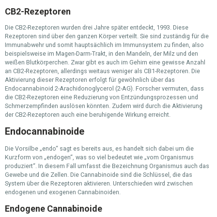
CB2-Rezeptoren
Die CB2-Rezeptoren wurden drei Jahre später entdeckt, 1993. Diese
Rezeptoren sind über den ganzen Körper verteilt. Sie sind zuständig für die
Immunabwehr und somit hauptsächlich im Immunsystem zu finden, also
beispielsweise im Magen-Darm-Trakt, in den Mandeln, der Milz und den
weißen Blutkörperchen. Zwar gibt es auch im Gehirn eine gewisse Anzahl
an CB2-Rezeptoren, allerdings weitaus weniger als CB1-Rezeptoren. Die
Aktivierung dieser Rezeptoren erfolgt für gewöhnlich über das
Endocannabinoid 2-Arachidonoglycerol (2-AG). Forscher vermuten, dass
die CB2-Rezeptoren eine Reduzierung von Entzündungsprozessen und
Schmerzempfinden auslösen könnten. Zudem wird durch die Aktivierung
der CB2-Rezeptoren auch eine beruhigende Wirkung erreicht.
Endocannabinoide
Die Vorsilbe „endo“ sagt es bereits aus, es handelt sich dabei um die
Kurzform von „endogen“, was so viel bedeutet wie „vom Organismus
produziert“. In diesem Fall umfasst die Bezeichnung Organismus auch das
Gewebe und die Zellen. Die Cannabinoide sind die Schlüssel, die das
System über die Rezeptoren aktivieren. Unterschieden wird zwischen
endogenen und exogenen Cannabinoiden.
Endogene Cannabinoide