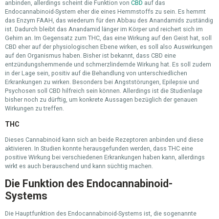
anbinden, allerdings scheint die Funktion von
CBD
auf das
Endocannabinoid-System eher die eines Hemmstoffs zu sein. Es hemmt
das Enzym FAAH, das wiederum für den Abbau des Anandamids zuständig
ist. Dadurch bleibt das Anandamid länger im Körper und reichert sich im
Gehirn an. Im Gegensatz zum THC, das eine Wirkung auf den Geist hat, soll
CBD eher auf der physiologischen Ebene wirken, es soll also Auswirkungen
auf den Organismus haben. Bisher ist bekannt, dass CBD eine
entzündungshemmende und schmerzlindernde Wirkung hat. Es soll zudem
in der Lage sein, positiv auf die Behandlung von unterschiedlichen
Erkrankungen zu wirken. Besonders bei Angststörungen, Epilepsie und
Psychosen soll CBD hilfreich sein können. Allerdings ist die Studienlage
bisher noch zu dürftig, um konkrete Aussagen bezüglich der genauen
Wirkungen zu treffen.
THC
Dieses Cannabinoid kann sich an beide Rezeptoren anbinden und diese
aktivieren. In Studien konnte herausgefunden werden, dass THC eine
positive Wirkung bei verschiedenen Erkrankungen haben kann, allerdings
wirkt es auch berauschend und kann süchtig machen.
Die Funktion des Endocannabinoid-
Systems
Die Hauptfunktion des Endocannabinoid-Systems ist, die sogenannte