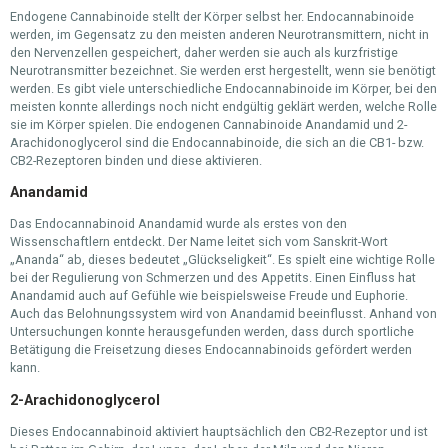
Endogene Cannabinoide stellt der Körper selbst her. Endocannabinoide
werden, im Gegensatz zu den meisten anderen Neurotransmittern, nicht in
den Nervenzellen gespeichert, daher werden sie auch als kurzfristige
Neurotransmitter bezeichnet. Sie werden erst hergestellt, wenn sie benötigt
werden. Es gibt viele unterschiedliche Endocannabinoide im Körper, bei den
meisten konnte allerdings noch nicht endgültig geklärt werden, welche Rolle
sie im Körper spielen. Die endogenen Cannabinoide Anandamid und 2-
Arachidonoglycerol sind die Endocannabinoide, die sich an die CB1- bzw.
CB2-Rezeptoren binden und diese aktivieren.
Anandamid
Das Endocannabinoid Anandamid wurde als erstes von den
Wissenschaftlern entdeckt. Der Name leitet sich vom Sanskrit-Wort
„Ananda“ ab, dieses bedeutet „Glückseligkeit“. Es spielt eine wichtige Rolle
bei der Regulierung von Schmerzen und des Appetits. Einen Einfluss hat
Anandamid auch auf Gefühle wie beispielsweise Freude und Euphorie.
Auch das Belohnungssystem wird von Anandamid beeinflusst. Anhand von
Untersuchungen konnte herausgefunden werden, dass durch sportliche
Betätigung die Freisetzung dieses Endocannabinoids gefördert werden
kann.
2-Arachidonoglycerol
Dieses Endocannabinoid aktiviert hauptsächlich den CB2-Rezeptor und ist