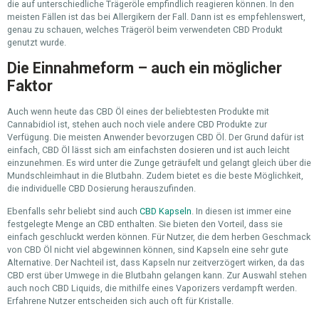
die auf unterschiedliche Trägeröle empfindlich reagieren können. In den
meisten Fällen ist das bei Allergikern der Fall. Dann ist es empfehlenswert,
genau zu schauen, welches Trägeröl beim verwendeten CBD Produkt
genutzt wurde.
Die Einnahmeform – auch ein möglicher
Faktor
Auch wenn heute das CBD Öl eines der beliebtesten Produkte mit
Cannabidiol ist, stehen auch noch viele andere CBD Produkte zur
Verfügung. Die meisten Anwender bevorzugen CBD Öl. Der Grund dafür ist
einfach, CBD Öl lässt sich am einfachsten dosieren und ist auch leicht
einzunehmen. Es wird unter die Zunge geträufelt und gelangt gleich über die
Mundschleimhaut in die Blutbahn. Zudem bietet es die beste Möglichkeit,
die individuelle CBD Dosierung herauszufinden.
Ebenfalls sehr beliebt sind auch
CBD Kapseln
. In diesen ist immer eine
festgelegte Menge an CBD enthalten. Sie bieten den Vorteil, dass sie
einfach geschluckt werden können. Für Nutzer, die dem herben Geschmack
von CBD Öl nicht viel abgewinnen können, sind Kapseln eine sehr gute
Alternative. Der Nachteil ist, dass Kapseln nur zeitverzögert wirken, da das
CBD erst über Umwege in die Blutbahn gelangen kann. Zur Auswahl stehen
auch noch CBD Liquids, die mithilfe eines Vaporizers verdampft werden.
Erfahrene Nutzer entscheiden sich auch oft für Kristalle.