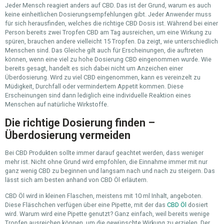
Jeder Mensch reagiert anders auf CBD. Das ist der Grund, warum es auch
keine einheitlichen Dosierungsempfehlungen gibt. Jeder Anwender muss
für sich herausfinden, welches die richtige CBD Dosis ist. Während bei einer
Person bereits zwei Tropfen CBD am Tag ausreichen, um eine Wirkung zu
spüren, brauchen andere vielleicht 15 Tropfen. Da zeigt, wie unterschiedlich
Menschen sind. Das Gleiche gilt auch für Erscheinungen, die auftreten
können, wenn eine viel zu hohe Dosierung CBD eingenommen wurde. Wie
bereits gesagt, handelt es sich dabei nicht um Anzeichen einer
Überdosierung. Wird zu viel CBD eingenommen, kann es vereinzelt zu
Müdigkeit, Durchfall oder vermindertem Appetit kommen. Diese
Erscheinungen sind dann lediglich eine individuelle Reaktion eines
Menschen auf natürliche Wirkstoffe.
Die richtige Dosierung finden –
Überdosierung vermeiden
Bei CBD Produkten sollte immer darauf geachtet werden, dass weniger
mehr ist. Nicht ohne Grund wird empfohlen, die Einnahme immer mit nur
ganz wenig CBD zu beginnen und langsam nach und nach zu steigern. Das
lässt sich am besten anhand von CBD Öl erläutern.
CBD Öl wird in kleinen Flaschen, meistens mit 10 ml Inhalt, angeboten.
Diese Fläschchen verfügen über eine Pipette, mit der das
CBD Öl
dosiert
wird. Warum wird eine Pipette genutzt? Ganz einfach, weil bereits wenige
Tropfen ausreichen können, um die gewünschte Wirkung zu erzielen. Der