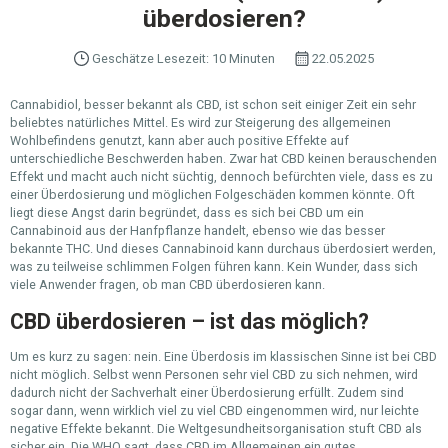
überdosieren?
Geschätze Lesezeit: 10 Minuten
22.05.2025
Cannabidiol, besser bekannt als CBD, ist schon seit einiger Zeit ein sehr
beliebtes natürliches Mittel. Es wird zur Steigerung des allgemeinen
Wohlbefindens genutzt, kann aber auch positive Effekte auf
unterschiedliche Beschwerden haben. Zwar hat CBD keinen berauschenden
Effekt und macht auch nicht süchtig, dennoch befürchten viele, dass es zu
einer Überdosierung und möglichen Folgeschäden kommen könnte. Oft
liegt diese Angst darin begründet, dass es sich bei CBD um ein
Cannabinoid aus der Hanfpflanze handelt, ebenso wie das besser
bekannte THC. Und dieses Cannabinoid kann durchaus überdosiert werden,
was zu teilweise schlimmen Folgen führen kann. Kein Wunder, dass sich
viele Anwender fragen, ob man CBD überdosieren kann.
CBD überdosieren – ist das möglich?
Um es kurz zu sagen: nein. Eine Überdosis im klassischen Sinne ist bei CBD
nicht möglich. Selbst wenn Personen sehr viel CBD zu sich nehmen, wird
dadurch nicht der Sachverhalt einer Überdosierung erfüllt. Zudem sind
sogar dann, wenn wirklich viel zu viel CBD eingenommen wird, nur leichte
negative Effekte bekannt. Die Weltgesundheitsorganisation stuft CBD als
sicher ein. Die WHO sagt, dass CBD im Allgemeinen ein gutes