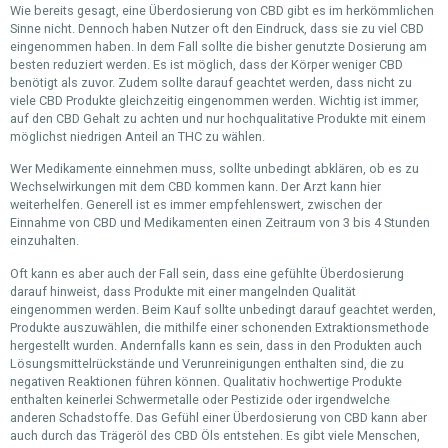
Wie bereits gesagt, eine Überdosierung von CBD gibt es im herkömmlichen
Sinne nicht. Dennoch haben Nutzer oft den Eindruck, dass sie zu viel CBD
eingenommen haben. In dem Fall sollte die bisher genutzte Dosierung am
besten reduziert werden. Es ist möglich, dass der Körper weniger CBD
benötigt als zuvor. Zudem sollte darauf geachtet werden, dass nicht zu
viele CBD Produkte gleichzeitig eingenommen werden. Wichtig ist immer,
auf den CBD Gehalt zu achten und nur hochqualitative Produkte mit einem
möglichst niedrigen Anteil an THC zu wählen.
Wer Medikamente einnehmen muss, sollte unbedingt abklären, ob es zu
Wechselwirkungen mit dem CBD kommen kann. Der Arzt kann hier
weiterhelfen. Generell ist es immer empfehlenswert, zwischen der
Einnahme von CBD und Medikamenten einen Zeitraum von 3 bis 4 Stunden
einzuhalten.
Oft kann es aber auch der Fall sein, dass eine gefühlte Überdosierung
darauf hinweist, dass Produkte mit einer mangelnden Qualität
eingenommen werden. Beim Kauf sollte unbedingt darauf geachtet werden,
Produkte auszuwählen, die mithilfe einer schonenden Extraktionsmethode
hergestellt wurden. Andernfalls kann es sein, dass in den Produkten auch
Lösungsmittelrückstände und Verunreinigungen enthalten sind, die zu
negativen Reaktionen führen können. Qualitativ hochwertige Produkte
enthalten keinerlei Schwermetalle oder Pestizide oder irgendwelche
anderen Schadstoffe. Das Gefühl einer Überdosierung von CBD kann aber
auch durch das Trägeröl des CBD Öls entstehen. Es gibt viele Menschen,