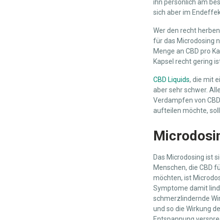
ihn persönlich am bes
sich aber im Endeffek
Wer den recht herben
für das Microdosing n
Menge an CBD pro Kaps
Kapsel recht gering i
CBD Liquids
, die mit
aber sehr schwer. All
Verdampfen von CBD L
aufteilen möchte, sol
Microdosin
Das Microdosing ist s
Menschen, die CBD fü
möchten, ist Microdo
Symptome damit linde
schmerzlindernde Wi
und so die Wirkung de
Entspannung versprec