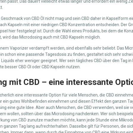
ten passt. Das dauert vielleicht etwas länger und erfordert ein wenig Z
t.
 Geschmack von CBD Öl nicht mag und sein CBD daher in Kapselform ein
ach Kapseln mit einer niedrigen CBD Konzentration entscheiden. Der Gru
el hier festgelegt ist. Durch die Wahl eines Produkts, bei dem die Konz
st, wird das Microdosing auch mit CBD Kapseln möglich.
 einem Vaporizer verdampft werden, sind ebenfalls sehr beliebt. Das Mic
ein schon eine passende Tagesdosis zu finden, gestaltet sich sehr schwie
iquids eher weniger geeignet. Wer sein tägliches CBD über den Tag in
lte besser CBD Öl oder CBD Kapseln nutzen.
g mit CBD – eine interessante Opti
icherlich eine interessante Option für viele Menschen, die CBD einnehm
r ein gutes Wohlbefinden einnehmen und diesen Effekt den ganzen Ta
sing eine gute Idee. Aber auch Menschen, die CBD verwenden, weil sie 
rn wollen, sollten über das Microdosing nachdenken. Wer sich beispiel
rkung von CBD zunutze machen möchte, kann jede Stunde eine Mikro
n ganzen Tag lang aufrechterhalten. Dasselbe gilt für Personen, die s
hen. Immer dann, wenn durch die Einnahme von CBD eine Wirkung eintre