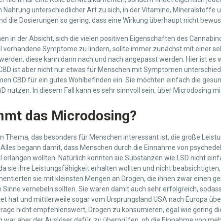
Nahrung unterschiedlicher Art zu sich, in der Vitamine, Mineralstoffe 
sind die Dosierungen so gering, dass eine Wirkung überhaupt nicht bewu
 in der Absicht, sich die vielen positiven Eigenschaften des Cannabin
 vorhandene Symptome zu lindern, sollte immer zunächst mit einer se
rden, diese kann dann nach und nach angepasst werden. Hier ist es wic
 CBD ist aber nicht nur etwas für Menschen mit Symptomen unterschied
n CBD für ein gutes Wohlbefinden ein. Sie möchten einfach die gesu
 nutzen. In diesem Fall kann es sehr sinnvoll sein, über Microdosing 
mt das Microdosing?
ein Thema, das besonders für Menschen interessant ist, die große Leis
n. Alles begann damit, dass Menschen durch die Einnahme von psyched
il erlangen wollten. Natürlich konnten sie Substanzen wie LSD nicht ein
sie ihre Leistungsfähigkeit erhalten wollten und nicht beabsichtigten,
entierten sie mit kleinsten Mengen an Drogen, die ihnen zwar einen gei
ie Sinne vernebeln sollten. Sie waren damit auch sehr erfolgreich, sodass
tet hat und mittlerweile sogar vom Ursprungsland USA nach Europa übe
 Frage nicht empfehlenswert, Drogen zu konsumieren, egal wie gering d
war aber der Auslöser dafür, zu überprüfen, ob die Einnahme von meh