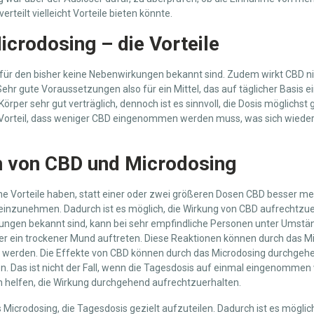
rteilt vielleicht Vorteile bieten könnte.
crodosing – die Vorteile
, für den bisher keine Nebenwirkungen bekannt sind. Zudem wirkt CBD n
 Sehr gute Voraussetzungen also für ein Mittel, das auf täglicher Bas
Körper sehr gut verträglich, dennoch ist es sinnvoll, die Dosis möglichst 
Vorteil, dass weniger CBD eingenommen werden muss, was sich wieder
n von CBD und Microdosing
ne Vorteile haben, statt einer oder zwei größeren Dosen CBD besser me
t einzunehmen. Dadurch ist es möglich, die Wirkung von CBD aufrechtzue
ngen bekannt sind, kann bei sehr empfindliche Personen unter Umstän
r ein trockener Mund auftreten. Diese Reaktionen können durch das Mi
t werden. Die Effekte von CBD können durch das Microdosing durchgehe
. Das ist nicht der Fall, wenn die Tagesdosis auf einmal eingenommen 
 helfen, die Wirkung durchgehend aufrechtzuerhalten.
Microdosing, die Tagesdosis gezielt aufzuteilen. Dadurch ist es möglich,