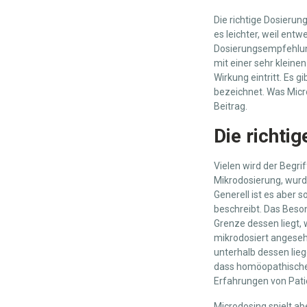
Die richtige Dosierun
es leichter, weil ent
Dosierungsempfehlung
mit einer sehr klein
Wirkung eintritt. Es 
bezeichnet. Was Micro
Beitrag.
Die richti
Vielen wird der Begri
Mikrodosierung, wurd
Generell ist es aber 
beschreibt. Das Beson
Grenze dessen liegt,
mikrodosiert angesehe
unterhalb dessen lie
dass homöopathische 
Erfahrungen von Patie
Microdosing spielt ab