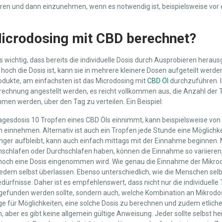
en und dann einzunehmen, wenn es notwendig ist, beispielsweise vor 
Microdosing mit CBD berechnet?
s wichtig, dass bereits die individuelle Dosis durch Ausprobieren hera
hoch die Dosis ist, kann sie in mehrere kleinere Dosen aufgeteilt werden
dukte, am einfachsten ist das Microdosing mit
CBD Öl
durchzuführen. I
echnung angestellt werden, es reicht vollkommen aus, die Anzahl der T
en werden, über den Tag zu verteilen. Ein Beispiel:
Tagesdosis 10 Tropfen eines CBD Öls einnimmt, kann beispielsweise von
einnehmen. Alternativ ist auch ein Tropfen jede Stunde eine Möglichke
änger aufbleibt, kann auch einfach mittags mit der Einnahme beginnen.
schlafen oder Durchschlafen haben, können die Einnahme so variieren,
och eine Dosis eingenommen wird. Wie genau die Einnahme der Mikro
t jedem selbst überlassen. Ebenso unterschiedlich, wie die Menschen selb
rfnisse. Daher ist es empfehlenswert, dass nicht nur die individuelle
efunden werden sollte, sondern auch, welche Kombination an Mikrodo
äge für Möglichkeiten, eine solche Dosis zu berechnen und zudem etliche
n, aber es gibt keine allgemein gültige Anweisung. Jeder sollte selbst h