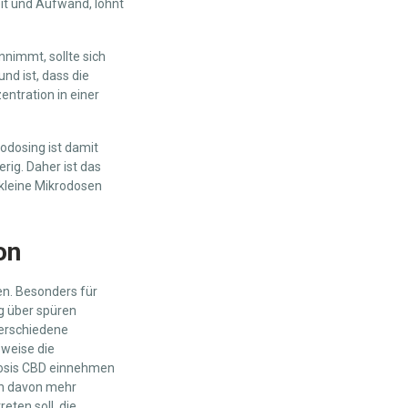
eit und Aufwand, lohnt
nimmt, sollte sich
nd ist, dass die
entration in einer
rodosing ist damit
rig. Daher ist das
 kleine Mikrodosen
on
en. Besonders für
g über spüren
verschiedene
sweise die
dosis CBD einnehmen
ich davon mehr
ten soll, die