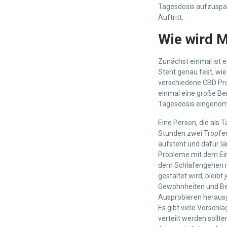
Tagesdosis aufzuspar
Auftritt.
Wie wird 
Zunächst einmal ist e
Steht genau fest, wie 
verschiedene CBD Pro
einmal eine große Ber
Tagesdosis eingenomm
Eine Person, die als 
Stunden zwei Tropfen 
aufsteht und dafür l
Probleme mit dem Ein
dem Schlafengehen n
gestaltet wird, bleib
Gewohnheiten und Bedü
Ausprobieren herausg
Es gibt viele Vorschl
verteilt werden sollte