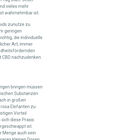
und vieles mehr
sst wahrnehmbar ist.
oids zunutze zu
hr geringen
htig, die individuelle
licher Art, immer
ndheitsfördernden
mit CBD nachzudenken.
tungen bringen müssen
elischen Substanzen
fach in großen
 rosa Elefanten zu
stigen Vorteil
 sich diese Praxis
rgeschwappt ist.
ie Menge auch sein
reren kleinen Dosen