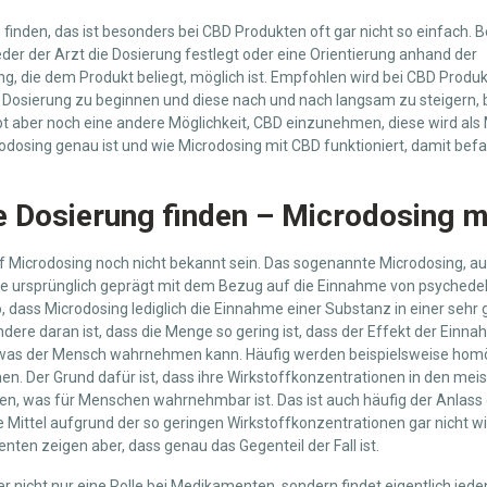
g finden, das ist besonders bei CBD Produkten oft gar nicht so einfach.
weder der Arzt die Dosierung festlegt oder eine Orientierung anhand der
, die dem Produkt beliegt, möglich ist. Empfohlen wird bei CBD Produ
en Dosierung zu beginnen und diese nach und nach langsam zu steigern,
gibt aber noch eine andere Möglichkeit, CBD einzunehmen, diese wird als
dosing genau ist und wie Microdosing mit CBD funktioniert, damit befas
ge Dosierung finden – Microdosing 
ff Microdosing noch nicht bekannt sein. Das sogenannte Microdosing, a
e ursprünglich geprägt mit dem Bezug auf die Einnahme von psychede
so, dass Microdosing lediglich die Einnahme einer Substanz in einer seh
dere daran ist, dass die Menge so gering ist, dass der Effekt der Einn
 was der Mensch wahrnehmen kann. Häufig werden beispielsweise homö
n. Der Grund dafür ist, dass ihre Wirkstoffkonzentrationen in den meis
gen, was für Menschen wahrnehmbar ist. Das ist auch häufig der Anlass
Mittel aufgrund der so geringen Wirkstoffkonzentrationen gar nicht w
nten zeigen aber, dass genau das Gegenteil der Fall ist.
er nicht nur eine Rolle bei Medikamenten, sondern findet eigentlich jede