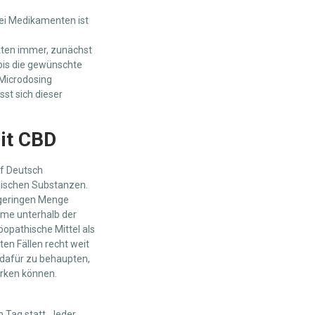
 Bei Medikamenten ist
kten immer, zunächst
 bis die gewünschte
 Microdosing
st sich dieser
mit CBD
uf Deutsch
lischen Substanzen.
r geringen Menge
ahme unterhalb der
opathische Mittel als
ten Fällen recht weit
 dafür zu behaupten,
irken können.
n Tag statt. Jeder